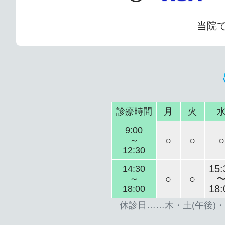
当院
診療時間
月
火
9:00
○
○
○
～
12:30
15:
14:30
○
○
～
18:
18:00
休診日……木・土(午後)