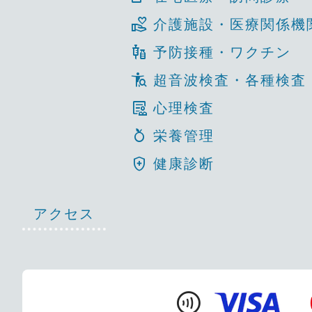
volunteer_activism
介護施設・医療関係機
vaccines
予防接種・ワクチン
conditions
超音波検査・各種検査
clinical_notes
心理検査
nutrition
栄養管理
health_and_safety
健康診断
アクセス
contactless