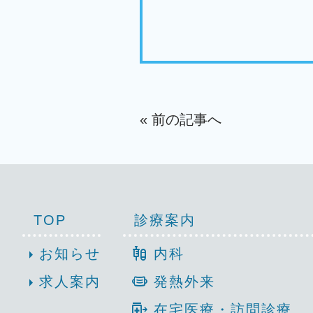
« 前の記事へ
TOP
診療案内
mixture_med
arrow_right
お知らせ
内科
medical_mask
arrow_right
求人案内
発熱外来
outpatient_med
在宅医療・訪問診療