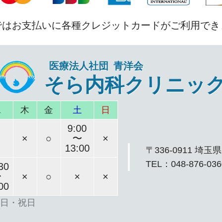
ではお支払いに各種クレジットカードがご利用でき
医療法人社団 青洋会
そら内科クリニッ
水
木
金
土
日
9:00
×
○
〜
×
13:00
〒336-0911 埼
TEL：048-876-036
30
〜
×
○
×
×
00
・日・祝日