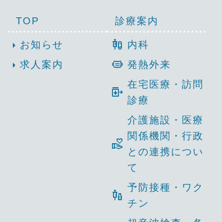
TOP
診療案内
mixture_med
arrow_right
お知らせ
内科
medical_mask
arrow_right
求人案内
発熱外来
在宅医療・訪問
outpatient_med
診療
介護施設・医療
関係機関・行政
volunteer_activism
との連携につい
て
予防接種・ワク
vaccines
チン