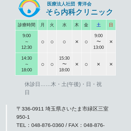
医療法人社団 青洋会
そら内科クリニック
診療時間
月
火
水
木
金
土
日
9:00
9:00
○
○
○
×
○
×
～
〜
12:30
13:00
14:30
15:30
○
○
×
○
×
×
～
〜
18:00
18:00
休診日……木・土(午後)・日・祝
日
〒336-0911 埼玉県さいたま市緑区三室
950-1
TEL：048-876-0360 / FAX：048-876-