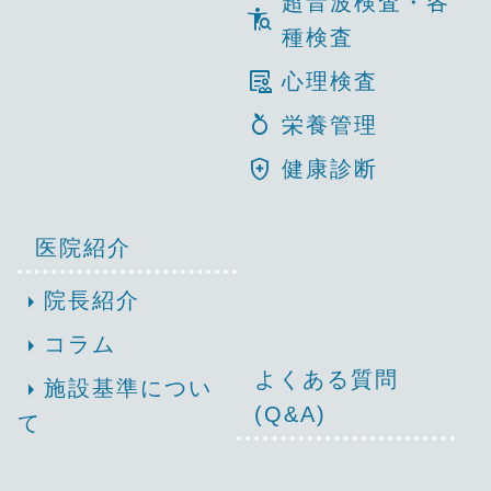
超音波検査・各
conditions
種検査
clinical_notes
心理検査
nutrition
栄養管理
health_and_safety
健康診断
医院紹介
arrow_right
院長紹介
arrow_right
コラム
よくある質問
arrow_right
施設基準につい
(Q&A)
て