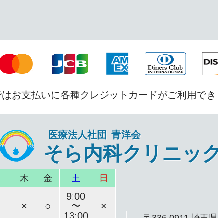
ではお支払いに各種クレジットカードがご利用でき
医療法人社団 青洋会
そら内科クリニッ
水
木
金
土
日
9:00
×
○
〜
×
13:00
〒336-0911 埼