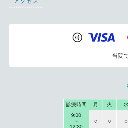
アクセス
contactless
当院
診療時間
月
火
9:00
○
○
○
～
12:30