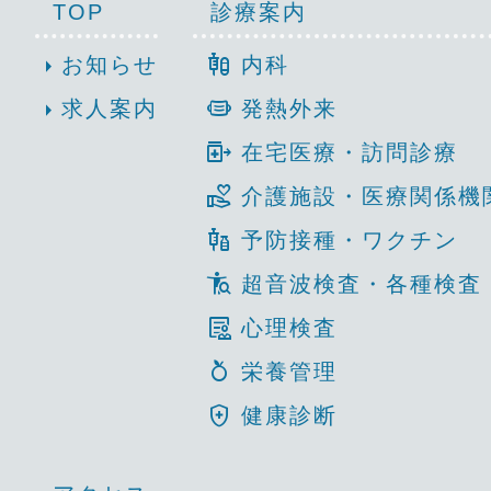
TOP
診療案内
mixture_med
arrow_right
お知らせ
内科
medical_mask
arrow_right
求人案内
発熱外来
outpatient_med
在宅医療・訪問診療
volunteer_activism
介護施設・医療関係機
vaccines
予防接種・ワクチン
conditions
超音波検査・各種検査
clinical_notes
心理検査
nutrition
栄養管理
health_and_safety
健康診断