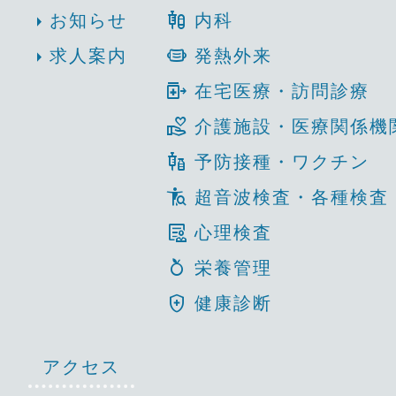
mixture_med
arrow_right
お知らせ
内科
medical_mask
arrow_right
求人案内
発熱外来
outpatient_med
在宅医療・訪問診療
volunteer_activism
介護施設・医療関係機
vaccines
予防接種・ワクチン
conditions
超音波検査・各種検査
clinical_notes
心理検査
nutrition
栄養管理
health_and_safety
健康診断
アクセス