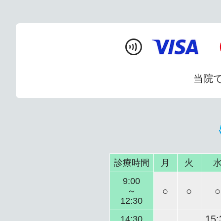
contactless
当院
診療時間
月
火
9:00
○
○
○
～
12:30
15:
14:30