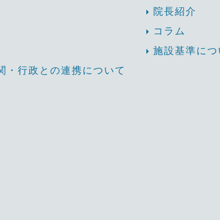
arrow_right
院長紹介
arrow_right
コラム
arrow_right
施設基準につ
関・行政との連携について