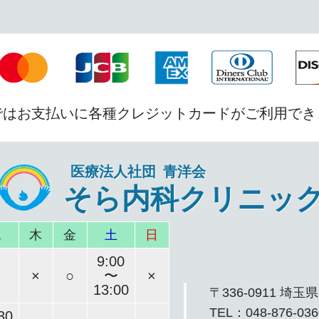
ではお支払いに各種クレジットカードがご利用でき
医療法人社団 青洋会
そら内科クリニッ
水
木
金
土
日
9:00
×
○
〜
×
13:00
〒336-0911 埼
TEL：048-876-036
30