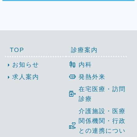
TOP
診療案内
mixture_med
arrow_right
お知らせ
内科
medical_mask
arrow_right
求人案内
発熱外来
在宅医療・訪問
outpatient_med
診療
介護施設・医療
関係機関・行政
volunteer_activism
との連携につい