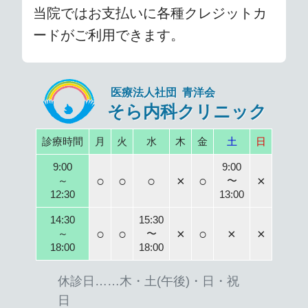
当院ではお支払いに各種クレジットカ
ードがご利用できます。
医療法人社団 青洋会
そら内科クリニック
診療時間
月
火
水
木
金
土
日
9:00
9:00
○
○
○
×
○
×
～
〜
12:30
13:00
14:30
15:30
○
○
×
○
×
×
～
〜
18:00
18:00
休診日……木・土(午後)・日・祝
日