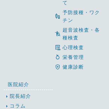
て
予防接種・ワク
vaccines
チン
超音波検査・各
conditions
種検査
clinical_notes
心理検査
nutrition
栄養管理
health_and_safety
健康診断
医院紹介
arrow_right
院長紹介
arrow_right
コラム